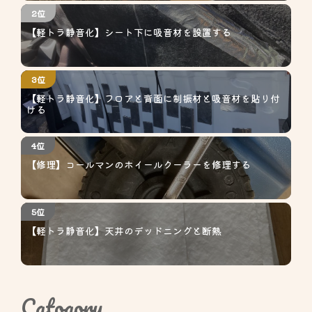
2位
【軽トラ静音化】シート下に吸音材を設置する
3位
【軽トラ静音化】フロアと背面に制振材と吸音材を貼り付
ける
4位
【修理】コールマンのホイールクーラーを修理する
5位
【軽トラ静音化】天井のデッドニングと断熱
Catogory