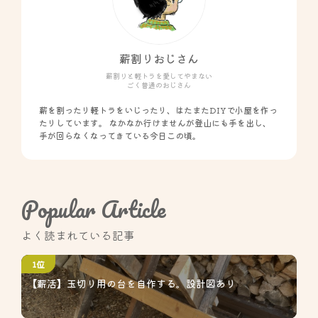
薪割りおじさん
薪割りと軽トラを愛してやまない
ごく普通のおじさん
薪を割ったり軽トラをいじったり、はたまたDIYで小屋を作っ
たりしています。 なかなか行けませんが登山にも手を出し、
手が回らなくなってきている今日この頃。
Popular Article
よく読まれている記事
1位
【薪活】玉切り用の台を自作する。設計図あり