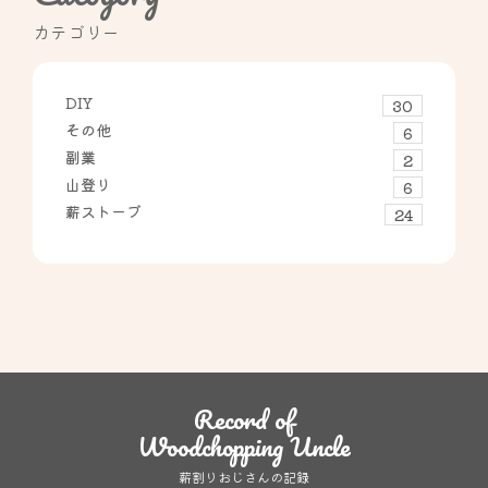
カテゴリー
DIY
30
その他
6
副業
2
山登り
6
薪ストーブ
24
Record of
Woodchopping Uncle
薪割りおじさんの記録