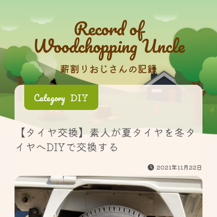
Record of
Woodchopping Uncle
薪割りおじさんの記録
DIY
Category
【タイヤ交換】素人が夏タイヤを冬タ
イヤへDIYで交換する
2021年11月22日