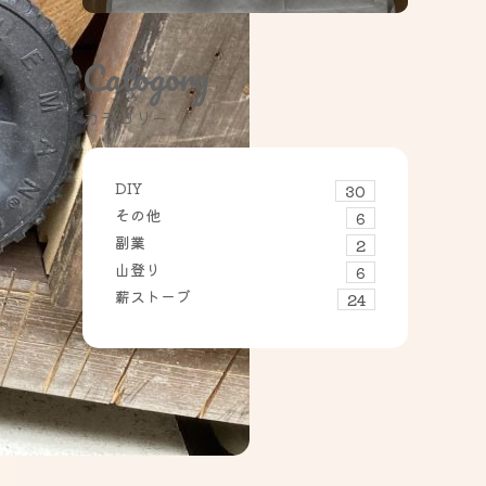
Catogory
カテゴリー
DIY
30
その他
6
副業
2
山登り
6
薪ストーブ
24