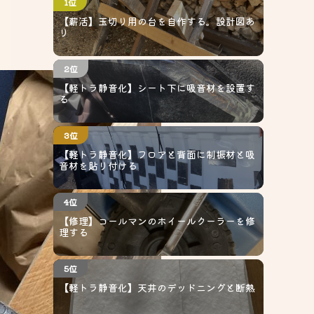
1位
【薪活】玉切り用の台を自作する。設計図あ
り
2位
【軽トラ静音化】シート下に吸音材を設置す
る
3位
【軽トラ静音化】フロアと背面に制振材と吸
音材を貼り付ける
4位
【修理】コールマンのホイールクーラーを修
理する
5位
【軽トラ静音化】天井のデッドニングと断熱