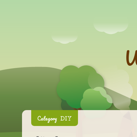
W
DIY
Category