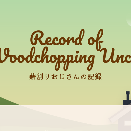
Record of
oodchopping Unc
薪割りおじさんの記録