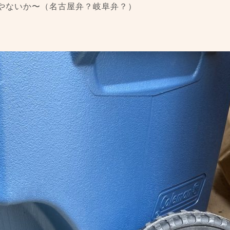
やないか〜（名古屋弁？岐阜弁？）