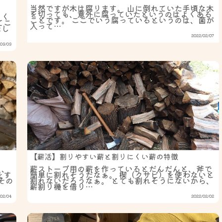
当然ですが木は腐ります。 山に倒れていた手頃な木
を切っても、意外に腐っていたというのはよくある
てく
ことです。 ここでいう腐っているというのは、菌が
てこ
入って…
ほし
2022/02/07
03/03
【薪活】割りやすい薪と割りにくい薪の特徴
と、
薪ストーブ用の薪を作っているとだんだんと、斧で
をす
簡単に割れそうだなぁ。 楔（クサビ）を使わないと
その
割れないだろうなぁ。 とても割れそうにないから、
薪割り機を借り…
02/04
2022/02/02