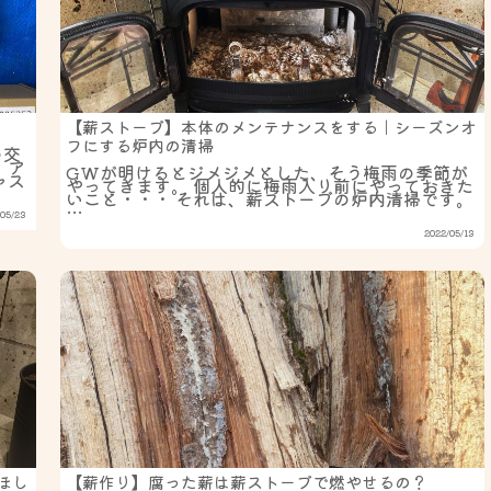
【薪ストーブ】本体のメンテナンスをする｜シーズンオ
フにする炉内の清掃
の交
 ア
GWが明けるとジメジメとした、そう梅雨の季節が
ャス
やってきます。 個人的に梅雨入り前にやっておきた
いこと・・・ それは、薪ストーブの炉内清掃です。
…
05/23
2022/05/13
ほし
【薪作り】腐った薪は薪ストーブで燃やせるの？