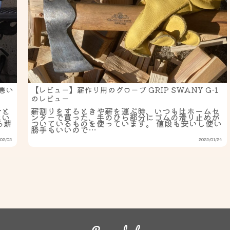
悪い
【レビュー】薪作り用のグローブ GRIP SWANY G-1
のレビュー
今と
薪割りをするときや薪を運ぶ時、いつもはホームセ
ない
ンターで買った、手のひら部分にゴムの滑り止めが
る薪
ついているものを使っています。 値段も安いし使い
勝手もいいので…
02/02
2022/01/24