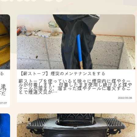
塗る
【薪ストーブ】煙突のメンテナンスをする
薪ストーブを使っていると徐々に煙突内に煤やター
ルが付着します。 付着したまま使用し続けると煤や
を塗
タールが溜まり、溜まった煤やタールに着火するこ
だけ
とで煙道火災が…
いた
2022/05/26
07/07