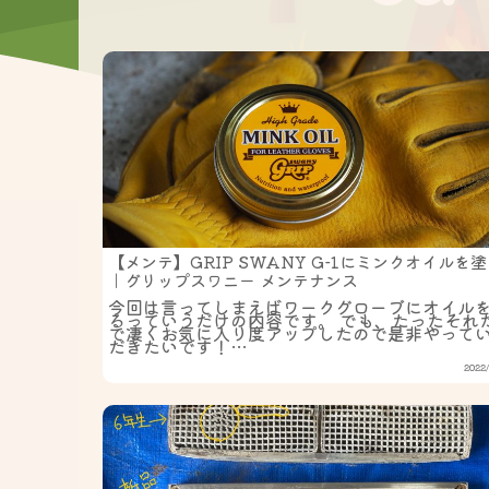
【メンテ】GRIP SWANY G-1にミンクオイルを
｜グリップスワニー メンテナンス
今回は言ってしまえばワークグローブにオイル
るっていうだけの内容です。 でも、たったそれ
で凄くお気に入り度アップしたので是非やって
だきたいです！…
2022/