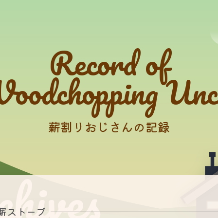
Record of
oodchopping Unc
薪割りおじさんの記録
薪ストーブ