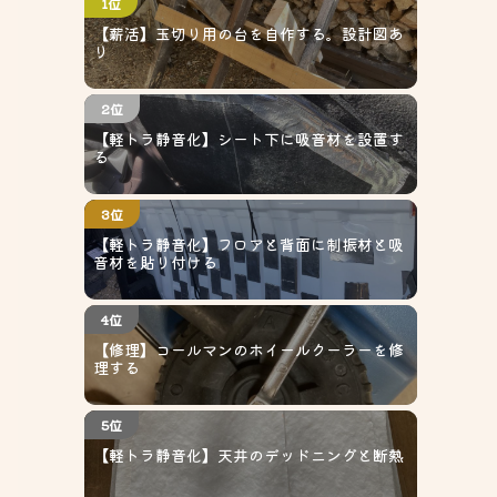
1位
【薪活】玉切り用の台を自作する。設計図あ
り
2位
【軽トラ静音化】シート下に吸音材を設置す
る
3位
【軽トラ静音化】フロアと背面に制振材と吸
音材を貼り付ける
4位
【修理】コールマンのホイールクーラーを修
理する
5位
【軽トラ静音化】天井のデッドニングと断熱