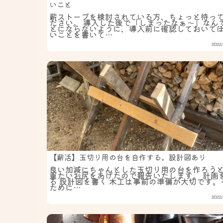
いこと
薪ストーブを検討されている方、ちょっと待っ
ださい。 導入した後で「しまったなぁ〜」なん
とにならないように、導入前に確認しておいて
いことを書いて…
2022/
【薪活】玉切り用の台を自作する。設計図あり
良い加減にちゃんとした玉切り用の台を作ろう
重たいお尻をあげたので報告いたします。 計画
る 設計図を書く 木工は事前の準備が大切です。
ために…
2022/